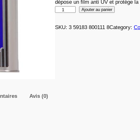
dépose un film anti UV et protége la
q
Ajouter au panier
u
a
SKU:
3 59183 800111 8
Category:
Co
n
t
i
t
é
d
e
L
ntaires
Avis (0)
u
s
t
r
e
u