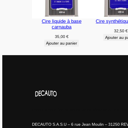
Cire liquide à base
Cire synthétiqu
carnauba
32,50
€
35,00
€
Ajouter au p
Ajouter au panier
Produits pour l'entretien de votre véhicule Auto et Mo
DECAUTO S.A.S.U – 6 rue Jean Moulin – 31250 RE