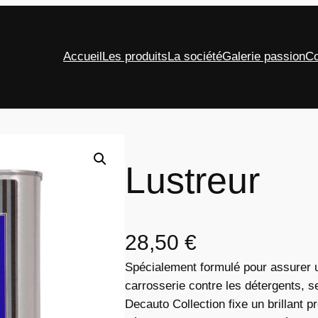
Accueil
Les produits
La société
Galerie passion
Co
Lustreur
28,50
€
Spécialement formulé pour assurer u
carrosserie contre les détergents, s
Decauto Collection fixe un brillant pr