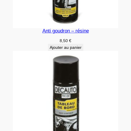
e
s
Anti goudron – résine
8,50
€
Ajouter au panier