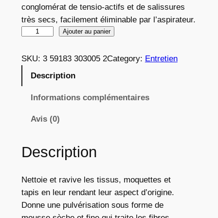
conglomérat de tensio-actifs et de salissures
très secs, facilement éliminable par l’aspirateur.
q
Ajouter au panier
u
a
SKU:
3 59183 303005 2
Category:
Entretien
n
Description
t
i
Informations complémentaires
t
Avis (0)
é
d
e
Description
N
e
Nettoie et ravive les tissus, moquettes et
t
tapis en leur rendant leur aspect d’origine.
t
Donne une pulvérisation sous forme de
o
mousse sèche et fine qui traite les fibres,