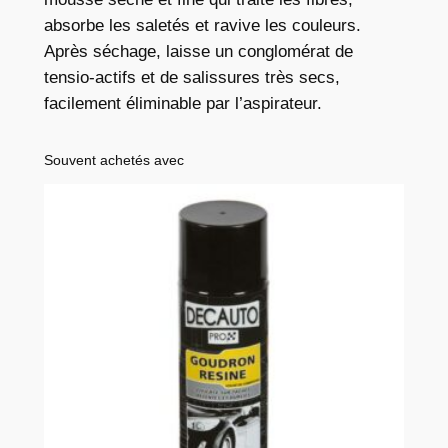
i
absorbe les saletés et ravive les couleurs.
e
Après séchage, laisse un conglomérat de
s
tensio-actifs et de salissures très secs,
i
facilement éliminable par l’aspirateur.
è
g
Souvent achetés avec
e
s
e
t
m
o
q
u
e
t
t