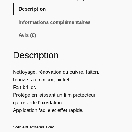
n
Description
t
i
Informations complémentaires
t
Avis (0)
é
d
e
Description
N
e
Nettoyage, rénovation du cuivre, laiton,
t
bronze, aluminium, nickel …
t
Fait briller.
o
Protège en laissant un film protecteur
y
qui retarde l’oxydation.
a
Application facile et effet rapide.
n
t
Souvent achetés avec
m