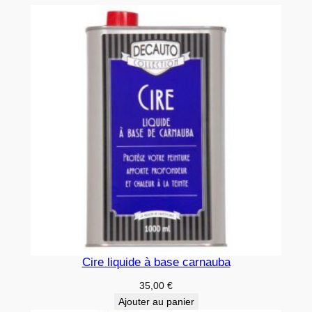
é
t
a
u
x
Cire liquide à base carnauba
35,00
€
Ajouter au panier