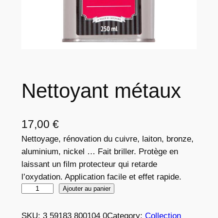
Nettoyant métaux
17,00
€
Nettoyage, rénovation du cuivre, laiton, bronze,
aluminium, nickel … Fait briller. Protège en
laissant un film protecteur qui retarde
l’oxydation. Application facile et effet rapide.
q
Ajouter au panier
u
a
SKU:
3 59183 800104 0
Category:
Collection