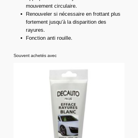
t
mouvement circulaire.
é
Renouveler si nécessaire en frottant plus
r
fortement jusqu’à la disparition des
o
rayures.
u
Fonction anti rouille.
g
e
Souvent achetés avec