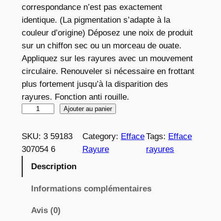
correspondance n’est pas exactement
identique. (La pigmentation s’adapte à la
couleur d’origine) Déposez une noix de produit
sur un chiffon sec ou un morceau de ouate.
Appliquez sur les rayures avec un mouvement
circulaire. Renouveler si nécessaire en frottant
plus fortement jusqu’à la disparition des
rayures. Fonction anti rouille.
q
Ajouter au panier
u
a
SKU:
3 59183
Category:
Efface
Tags:
Efface
n
307054 6
Rayure
rayures
t
Description
i
t
Informations complémentaires
é
Avis (0)
d