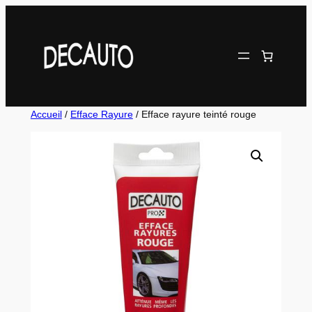
Aller
au
contenu
Accueil
/
Efface Rayure
/ Efface rayure teinté rouge