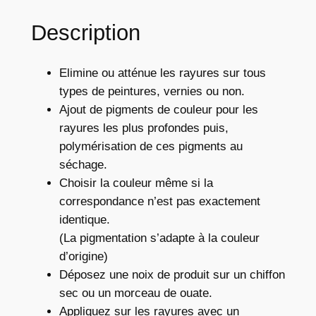
e
E
Description
f
f
Elimine ou atténue les rayures sur tous
a
types de peintures, vernies ou non.
c
Ajout de pigments de couleur pour les
e
rayures les plus profondes puis,
r
polymérisation de ces pigments au
a
séchage.
y
Choisir la couleur même si la
u
correspondance n’est pas exactement
r
identique.
e
(La pigmentation s’adapte à la couleur
t
d’origine)
e
Déposez une noix de produit sur un chiffon
i
sec ou un morceau de ouate.
n
Appliquez sur les rayures avec un