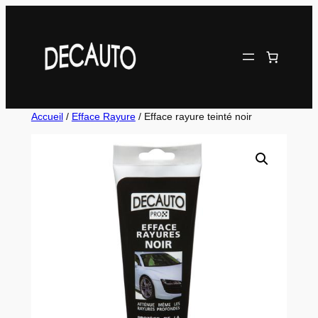
Aller
au
contenu
Accueil
/
Efface Rayure
/ Efface rayure teinté noir