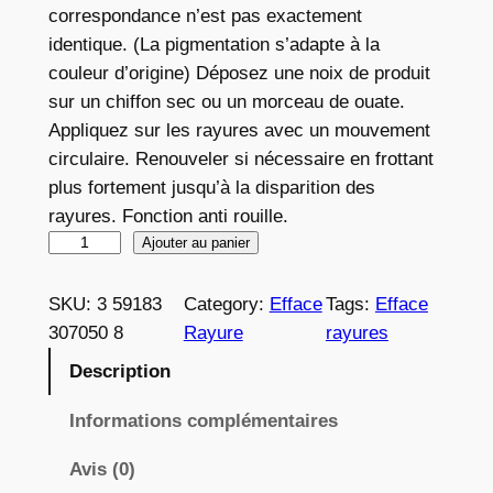
correspondance n’est pas exactement
identique. (La pigmentation s’adapte à la
couleur d’origine) Déposez une noix de produit
sur un chiffon sec ou un morceau de ouate.
Appliquez sur les rayures avec un mouvement
circulaire. Renouveler si nécessaire en frottant
plus fortement jusqu’à la disparition des
rayures. Fonction anti rouille.
q
Ajouter au panier
u
a
SKU:
3 59183
Category:
Efface
Tags:
Efface
n
307050 8
Rayure
rayures
t
Description
i
t
Informations complémentaires
é
Avis (0)
d