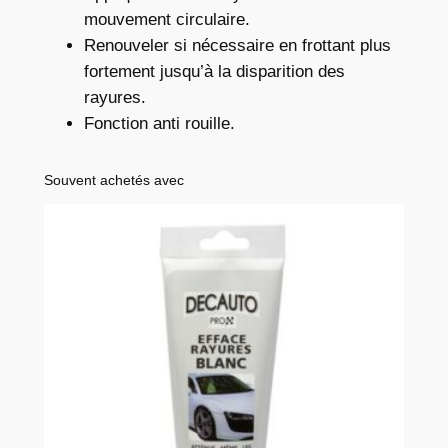
t
mouvement circulaire.
é
Renouveler si nécessaire en frottant plus
n
fortement jusqu’à la disparition des
o
rayures.
i
Fonction anti rouille.
r
Souvent achetés avec