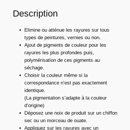
e
E
Description
f
f
Elimine ou atténue les rayures sur tous
a
types de peintures, vernies ou non.
c
Ajout de pigments de couleur pour les
e
rayures les plus profondes puis,
r
polymérisation de ces pigments au
a
séchage.
y
Choisir la couleur même si la
u
correspondance n’est pas exactement
r
identique.
e
(La pigmentation s’adapte à la couleur
t
d’origine)
e
Déposez une noix de produit sur un chiffon
i
sec ou un morceau de ouate.
n
Appliquez sur les rayures avec un